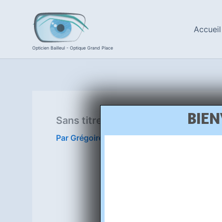
Aller
au
Accueil
contenu
Opticien Bailleul - Optique Grand Place
BIEN
Sans titre (6)
Par
Grégoire Beaurain
/
7 mai 2020