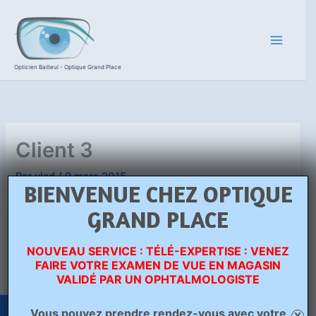
Aller
au
contenu
Opticien Bailleul - Optique Grand Place
Client 3
Par
vlad
/
9 mars 2015
BIENVENUE CHEZ OPTIQUE
GRAND PLACE
PRÉCÉDENT
SUIVANT
NOUVEAU SERVICE : TÉLÉ-EXPERTISE : VENEZ
FAIRE VOTRE EXAMEN DE VUE EN MAGASIN
VALIDÉ PAR UN OPHTALMOLOGISTE
Vous pouvez prendre rendez-vous avec votre