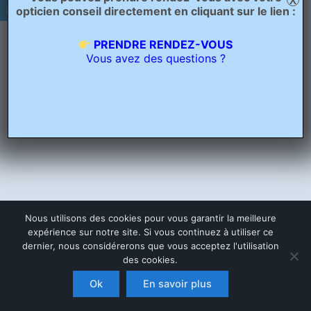
X
opticien conseil directement en cliquant sur le lien :
PRENDRE RENDEZ-VOUS
Vous avez des questions ?
Nous utilisons des cookies pour vous garantir la meilleure
expérience sur notre site. Si vous continuez à utiliser ce
dernier, nous considérerons que vous acceptez l'utilisation
des cookies.
Copyright © 2026 Opticien Bailleul - Optique Grand Place | Crée
par
Ascension Digitale
Ok
En savoir plus