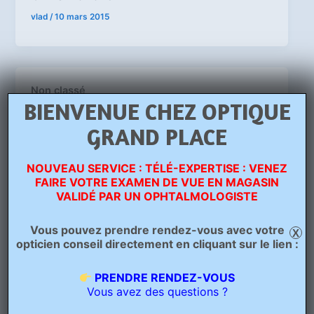
vlad
/
10 mars 2015
Non classé
BIENVENUE CHEZ OPTIQUE
Margaret Jones
GRAND PLACE
vlad
/
10 mars 2015
NOUVEAU SERVICE : TÉLÉ-EXPERTISE : VENEZ
FAIRE VOTRE EXAMEN DE VUE EN MAGASIN
VALIDÉ PAR UN OPHTALMOLOGISTE
Non classé
Vous pouvez prendre rendez-vous avec votre
X
Bob Peters
opticien conseil directement en cliquant sur le lien :
vlad
/
9 mars 2015
PRENDRE RENDEZ-VOUS
Vous avez des questions ?