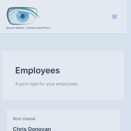
Aller
au
contenu
Opticien Bailleul - Optique Grand Place
Employees
A post type for your employees
Non classé
Chris Donovan