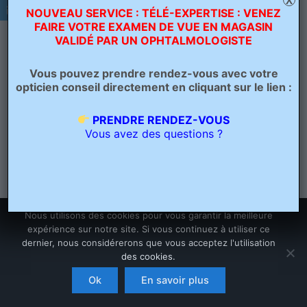
X
NOUVEAU SERVICE : TÉLÉ-EXPERTISE : VENEZ
FAIRE VOTRE EXAMEN DE VUE EN MAGASIN
VALIDÉ PAR UN OPHTALMOLOGISTE
PRÉCÉDENT
Vous pouvez prendre rendez-vous avec votre
opticien conseil directement en cliquant sur le lien :
PRENDRE RENDEZ-VOUS
Vous avez des questions ?
Nous utilisons des cookies pour vous garantir la meilleure
expérience sur notre site. Si vous continuez à utiliser ce
dernier, nous considérerons que vous acceptez l'utilisation
des cookies.
Copyright © 2026 Opticien Bailleul - Optique Grand Place | Crée
par
Ascension Digitale
Ok
En savoir plus