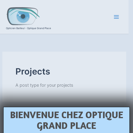
Aller
au
contenu
Opticien Bailleul - Optique Grand Place
Projects
A post type for your projects
BIENVENUE CHEZ OPTIQUE
GRAND PLACE