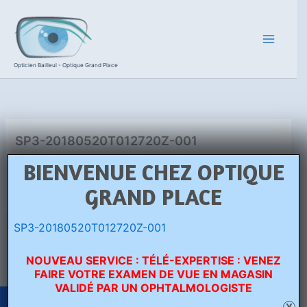
Aller
au
contenu
Opticien Bailleul - Optique Grand Place
SP3-20180520T012720Z-001
Par
Grégoire Beaurain
/
20 mai 2018
BIENVENUE CHEZ OPTIQUE
SP3-20180520T012720Z-001
GRAND PLACE
SP3-20180520T012720Z-001
PRÉCÉDENT
NOUVEAU SERVICE : TÉLÉ-EXPERTISE : VENEZ
FAIRE VOTRE EXAMEN DE VUE EN MAGASIN
VALIDÉ PAR UN OPHTALMOLOGISTE