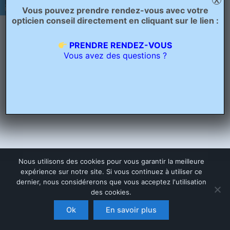
X
Vous pouvez prendre rendez-vous avec votre
opticien conseil directement en cliquant sur le lien :
PRENDRE RENDEZ-VOUS
Vous avez des questions ?
Nous utilisons des cookies pour vous garantir la meilleure
expérience sur notre site. Si vous continuez à utiliser ce
dernier, nous considérerons que vous acceptez l'utilisation
des cookies.
Copyright © 2026 Opticien Bailleul - Optique Grand Place | Crée
par
Ascension Digitale
Ok
En savoir plus