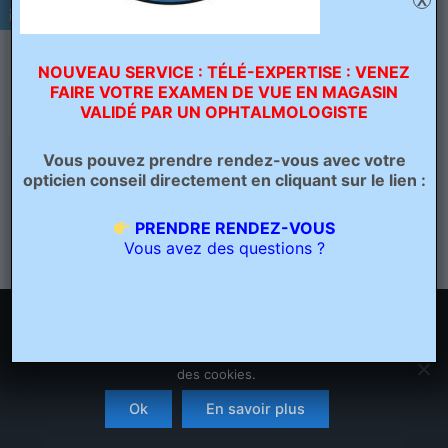
X
NOUVEAU SERVICE : TÉLÉ-EXPERTISE : VENEZ
FAIRE VOTRE EXAMEN DE VUE EN MAGASIN
VALIDÉ PAR UN OPHTALMOLOGISTE
Vous pouvez prendre rendez-vous avec votre
PRÉCÉDENT
opticien conseil directement en cliquant sur le lien :
PRENDRE RENDEZ-VOUS
Vous avez des questions ?
Nous utilisons des cookies pour vous garantir la meilleure
expérience sur notre site. Si vous continuez à utiliser ce
dernier, nous considérerons que vous acceptez l'utilisation
des cookies.
Copyright © 2026 Opticien Bailleul - Optique Grand Place | Crée
par
Ascension Digitale
Ok
En savoir plus