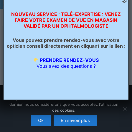
X
NOUVEAU SERVICE : TÉLÉ-EXPERTISE : VENEZ
FAIRE VOTRE EXAMEN DE VUE EN MAGASIN
VALIDÉ PAR UN OPHTALMOLOGISTE
Vous pouvez prendre rendez-vous avec votre
opticien conseil directement en cliquant sur le lien :
PRENDRE RENDEZ-VOUS
Vous avez des questions ?
Nous utilisons des cookies pour vous garantir la meilleure
expérience sur notre site. Si vous continuez à utiliser ce
dernier, nous considérerons que vous acceptez l'utilisation
des cookies.
Copyright © 2026 Opticien Bailleul - Optique Grand Place | Crée
par
Ascension Digitale
Ok
En savoir plus