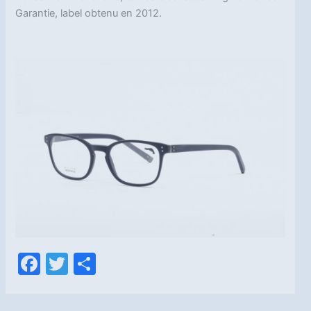
Garantie, label obtenu en 2012.
F
T
P
a
w
ar
c
itt
ta