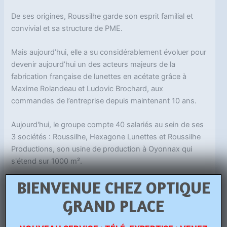
De ses origines, Roussilhe garde son esprit familial et
convivial et sa structure de PME.
Mais aujourd’hui, elle a su considérablement évoluer pour
devenir aujourd’hui un des acteurs majeurs de la
fabrication française de lunettes en acétate grâce à
Maxime Rolandeau et Ludovic Brochard, aux
commandes de l’entreprise depuis maintenant 10 ans.
Aujourd'hui, le groupe compte 40 salariés au sein de ses
3 sociétés : Roussilhe, Hexagone Lunettes et Roussilhe
Productions, son usine de production à Oyonnax qui
s'étend sur 1000 m².
BIENVENUE CHEZ OPTIQUE
Roussilhe, un savoir-faire à la française
Faire de la fabrication française un vrai cheval de bataille,
GRAND PLACE
c'est le challenge que s'est fixé Roussilhe depuis 35
ans.Production de lunettes françaises