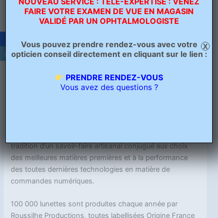
NOUVEAU SERVICE : TÉLÉ-EXPERTISE : VENEZ
FAIRE VOTRE EXAMEN DE VUE EN MAGASIN
C'est au coeur du bassin d'Oyonnax, région
VALIDÉ PAR UN OPHTALMOLOGISTE
mondialement reconnue comme étant "la" référence en
matière de lunetterie française, que nous avons installé
Vous pouvez prendre rendez-vous avec votre
X
notre usine Roussilhe Productions.
opticien conseil directement en cliquant sur le lien :
Design, prototypage, usinage, montage, nous avons
PRENDRE RENDEZ-VOUS
Vous avez des questions ?
internalisé toutes les étapes de production de la
fabrication des montures en acétate sur ce site industriel
de plus de 1000 m².
Les collections issues de l’usine, conservent ainsi la
tradition d’un savoir-faire artisanal conjugué aux choix
des meilleures matières premières et à la performance
des toutes dernières technologies en matière de
commandes numériques.
100 000 lunettes sont produites chaque année par
Roussilhe Productions, toutes labellisées Origine France