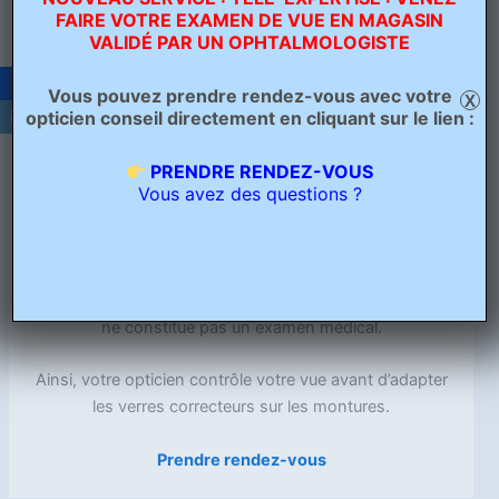
Dans le cadre de votre santé visuel votre opticien
FAIRE VOTRE EXAMEN DE VUE EN MAGASIN
vous accompagne par ses conseils et son
VALIDÉ PAR UN OPHTALMOLOGISTE
professionnalisme
Vous pouvez prendre rendez-vous avec votre
X
Les opticiens-lunetiers peuvent adapter, dans le cadre
opticien conseil directement en cliquant sur le lien :
d’un renouvellement, les prescriptions médicales initiales
de verres correcteurs datant de moins de trois ans dans
PRENDRE RENDEZ-VOUS
Vous avez des questions ?
des conditions fixées par décret, à l’exclusion de celles
établies pour les personnes âgées de moins de seize ans
et sauf opposition du médecin.
L’opticien-lunetier informe la personne appareillée que
l’examen de la réfraction pratiqué en vue de l’adaptation
ne constitue pas un examen médical.
Ainsi, votre opticien contrôle votre vue avant d’adapter
les verres correcteurs sur les montures.
Prendre rendez-vous