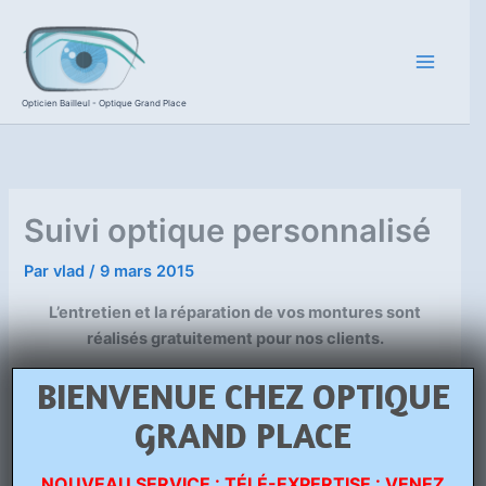
Aller
au
contenu
Opticien Bailleul - Optique Grand Place
Suivi optique personnalisé
Par
vlad
/
9 mars 2015
L’entretien et la réparation de vos montures sont
réalisés gratuitement pour nos clients.
BIENVENUE CHEZ OPTIQUE
Vous bénéficiez d’un suivi personnalisé gratuit par
votre opticien : bilans visuel, contrôle de l’acuité visuel
GRAND PLACE
régulier quand vous le souhaitez.
NOUVEAU SERVICE : TÉLÉ-EXPERTISE : VENEZ