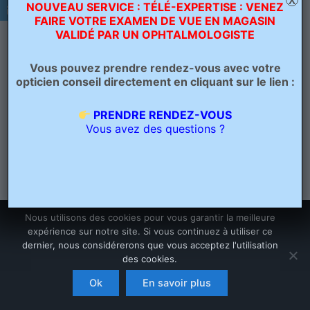
X
NOUVEAU SERVICE : TÉLÉ-EXPERTISE : VENEZ
FAIRE VOTRE EXAMEN DE VUE EN MAGASIN
PRÉCÉDENT
VALIDÉ PAR UN OPHTALMOLOGISTE
Vous pouvez prendre rendez-vous avec votre
opticien conseil directement en cliquant sur le lien :
PRENDRE RENDEZ-VOUS
Vous avez des questions ?
Nous utilisons des cookies pour vous garantir la meilleure
expérience sur notre site. Si vous continuez à utiliser ce
dernier, nous considérerons que vous acceptez l'utilisation
des cookies.
Copyright © 2026 Opticien Bailleul - Optique Grand Place | Crée
par
Ascension Digitale
Ok
En savoir plus