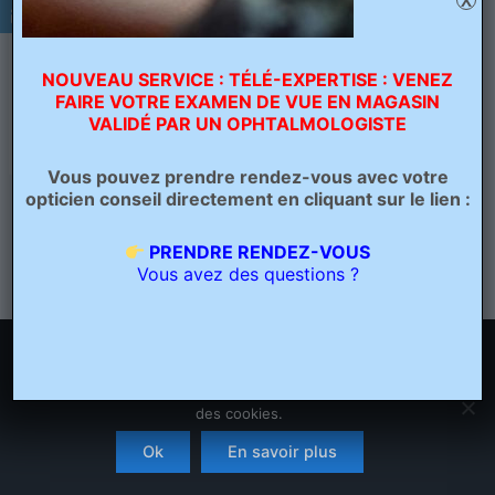
X
NOUVEAU SERVICE : TÉLÉ-EXPERTISE : VENEZ
FAIRE VOTRE EXAMEN DE VUE EN MAGASIN
VALIDÉ PAR UN OPHTALMOLOGISTE
Vous pouvez prendre rendez-vous avec votre
opticien conseil directement en cliquant sur le lien :
PRÉCÉDENT
PRENDRE RENDEZ-VOUS
Vous avez des questions ?
Nous utilisons des cookies pour vous garantir la meilleure
expérience sur notre site. Si vous continuez à utiliser ce
dernier, nous considérerons que vous acceptez l'utilisation
des cookies.
Copyright © 2026 Opticien Bailleul - Optique Grand Place | Crée
par
Ascension Digitale
Ok
En savoir plus