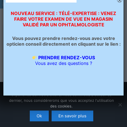
X
NOUVEAU SERVICE : TÉLÉ-EXPERTISE : VENEZ
FAIRE VOTRE EXAMEN DE VUE EN MAGASIN
VALIDÉ PAR UN OPHTALMOLOGISTE
PRÉCÉDENT
Vous pouvez prendre rendez-vous avec votre
opticien conseil directement en cliquant sur le lien :
PRENDRE RENDEZ-VOUS
Vous avez des questions ?
Nous utilisons des cookies pour vous garantir la meilleure
expérience sur notre site. Si vous continuez à utiliser ce
dernier, nous considérerons que vous acceptez l'utilisation
des cookies.
Copyright © 2026 Opticien Bailleul - Optique Grand Place | Crée
par
Ascension Digitale
Ok
En savoir plus