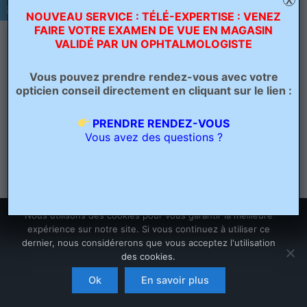
X
NOUVEAU SERVICE : TÉLÉ-EXPERTISE : VENEZ
FAIRE VOTRE EXAMEN DE VUE EN MAGASIN
VALIDÉ PAR UN OPHTALMOLOGISTE
PRÉCÉDENT
Vous pouvez prendre rendez-vous avec votre
opticien conseil directement en cliquant sur le lien :
PRENDRE RENDEZ-VOUS
Vous avez des questions ?
Nous utilisons des cookies pour vous garantir la meilleure
expérience sur notre site. Si vous continuez à utiliser ce
dernier, nous considérerons que vous acceptez l'utilisation
des cookies.
Copyright © 2026 Opticien Bailleul - Optique Grand Place | Crée
par
Ascension Digitale
Ok
En savoir plus