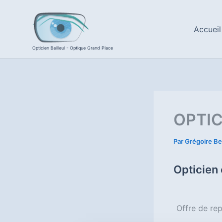
Aller
au
Accueil
contenu
Opticien Bailleul - Optique Grand Place
OPTIC
Par
Grégoire Be
Opticien
Offre de re