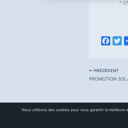
* Of
F
T
a
c
it
e
e
PRÉCÉDENT
b
PROMOTION SOLA
o
o
k
Nous utilisons des cookies pour vous garantir la meilleure e
Copyright © 20