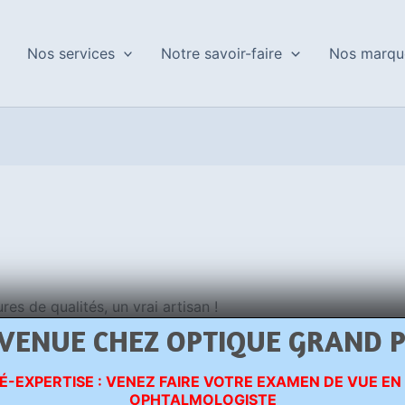
Nos services
Notre savoir-faire
Nos marqu
es de qualités, un vrai artisan !
es d’enseigne où je m’équipais auparavant. Mr Beaurain
VENUE CHEZ OPTIQUE GRAND 
prix. Il a su me faire un test de vision pour modifier ma co
ecommander ! »
É-EXPERTISE : VENEZ FAIRE VOTRE EXAMEN DE VUE EN
OPHTALMOLOGISTE